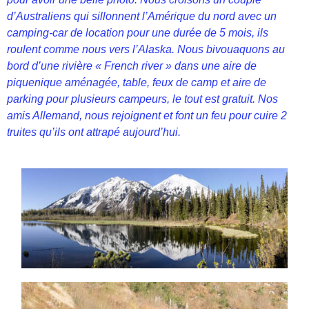
d’Australiens qui sillonnent l’Amérique du nord avec un
camping-car de location pour une durée de 5 mois, ils
roulent comme nous vers l’Alaska. Nous bivouaquons au
bord d’une rivière « French river » dans une aire de
piquenique aménagée, table, feux de camp et aire de
parking pour plusieurs campeurs, le tout est gratuit. Nos
amis Allemand, nous rejoignent et font un feu pour cuire 2
truites qu’ils ont attrapé aujourd’hui.